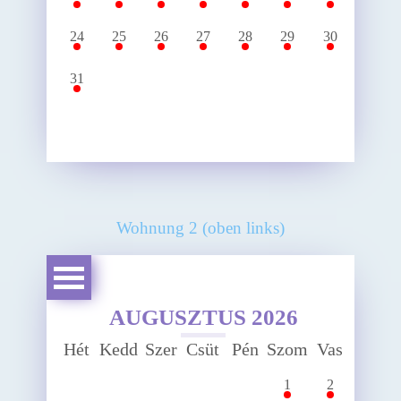
24
25
26
27
28
29
30
31
Wohnung 2 (oben links)
AUGUSZTUS 2026
Au
Hét
Kedd
Szer
Csüt
Pén
Szom
Vas
8,
1
2