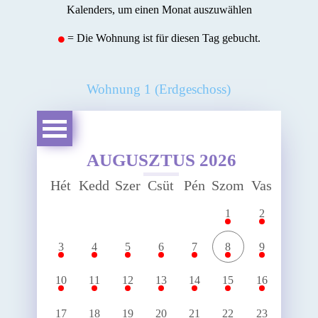
Kalenders, um einen Monat auszuwählen
= Die Wohnung ist für diesen Tag gebucht.
Wohnung 1 (Erdgeschoss)
AUGUSZTUS 2026
Au
Hét
Kedd
Szer
Csüt
Pén
Szom
Vas
8,
1
2
3
4
5
6
7
8
9
10
11
12
13
14
15
16
17
18
19
20
21
22
23